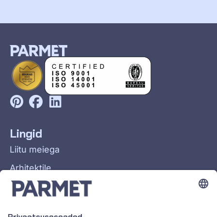
Lingid
Liitu meiega
Arhitektile
Üldtingimused